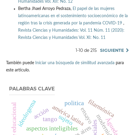
Humanidades Vol. XII: No. 12
Bertha Jhael Arroyo Pedraza,
El papel de las mujeres
latinoamericanas en el sostenimiento socioeconómico de la
región tras la crisis generada por la pandemia COVID-19
,
Revista Ciencias y Humanidades: Vol. 11 Núm. 11 (2020):
Revista Ciencias y Humanidades Vol. XI: No. 11
1-10 de 215
SIGUIENTE
También puede
Iniciar una búsqueda de similitud avanzada
para
este artículo.
PALABRAS CLAVE
filarmónica
ideologema
politica
ambiente educacional
américa latina
ensayo
acción
modernidad
sujeto
tango
Águeda
buenos aires
aspectos inteligibles