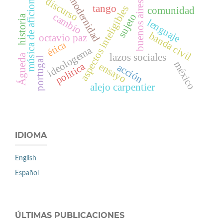
música de aficionados
modernidad
discurso
buenos aires
tango
aspectos inteligibles
comunidad
cambio
sujeto
historia
lenguaje
banda civil
octavio paz
ética
ideologema
lazos sociales
Águeda
portugal
méxico
politica
ensayo
acción
alejo carpentier
IDIOMA
English
Español
ÚLTIMAS PUBLICACIONES