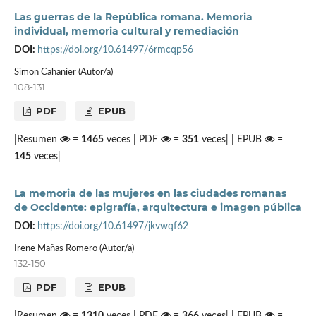
Las guerras de la República romana. Memoria
individual, memoria cultural y remediación
DOI:
https://doi.org/10.61497/6rmcqp56
Simon Cahanier (Autor/a)
108-131
PDF
EPUB
|Resumen
=
1465
veces | PDF
=
351
veces| | EPUB
=
145
veces|
La memoria de las mujeres en las ciudades romanas
de Occidente: epigrafía, arquitectura e imagen pública
DOI:
https://doi.org/10.61497/jkvwqf62
Irene Mañas Romero (Autor/a)
132-150
PDF
EPUB