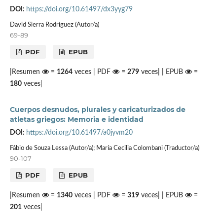
DOI:
https://doi.org/10.61497/dx3yyg79
David Sierra Rodríguez (Autor/a)
69-89
PDF
EPUB
|Resumen
=
1264
veces | PDF
=
279
veces| | EPUB
=
180
veces|
Cuerpos desnudos, plurales y caricaturizados de
atletas griegos: Memoria e identidad
DOI:
https://doi.org/10.61497/a0jyvm20
Fábio de Souza Lessa (Autor/a); María Cecilia Colombani (Traductor/a)
90-107
PDF
EPUB
|Resumen
=
1340
veces | PDF
=
319
veces| | EPUB
=
201
veces|