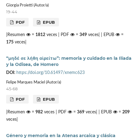
Giorgia Proietti (Autor/a)
19-44
PDF
EPUB
|Resumen
=
1812
veces | PDF
=
349
veces| | EPUB
=
175
veces|
“μηδέ σε λήθη αἱρείτω”: memoria y cuidado en la Ilíada
y la Odisea, de Homero
DOI:
https://doi.org/10.61497/xnemc623
Felipe Marques Maciel (Autor/a)
45-68
PDF
EPUB
|Resumen
=
982
veces | PDF
=
369
veces| | EPUB
=
209
veces|
Género y memoria en la Atenas arcaica y clásica