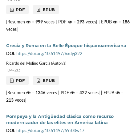
PDF
EPUB
|Resumen
=
999
veces | PDF
=
293
veces| | EPUB
=
186
veces|
Grecia y Roma en la Belle Époque hispanoamericana
DOI:
https://doi.org/10.61497/6xdyj322
Ricardo del Molino García (Autor/a)
194-213
PDF
EPUB
|Resumen
=
1346
veces | PDF
=
422
veces| | EPUB
=
213
veces|
Pompeya y la Antigüedad clásica como recurso
modernizador de las elites en América latina
DOI:
https://doi.org/10.61497/59r03w17