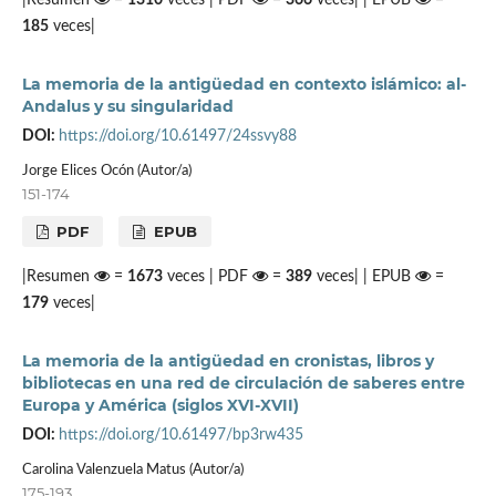
|Resumen
=
1310
veces | PDF
=
366
veces| | EPUB
=
185
veces|
La memoria de la antigüedad en contexto islámico: al-
Andalus y su singularidad
DOI:
https://doi.org/10.61497/24ssvy88
Jorge Elices Ocón (Autor/a)
151-174
PDF
EPUB
|Resumen
=
1673
veces | PDF
=
389
veces| | EPUB
=
179
veces|
La memoria de la antigüedad en cronistas, libros y
bibliotecas en una red de circulación de saberes entre
Europa y América (siglos XVI-XVII)
DOI:
https://doi.org/10.61497/bp3rw435
Carolina Valenzuela Matus (Autor/a)
175-193