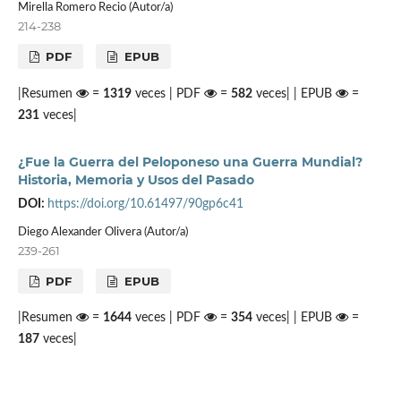
Mirella Romero Recio (Autor/a)
214-238
PDF
EPUB
|Resumen
=
1319
veces | PDF
=
582
veces| | EPUB
=
231
veces|
¿Fue la Guerra del Peloponeso una Guerra Mundial?
Historia, Memoria y Usos del Pasado
DOI:
https://doi.org/10.61497/90gp6c41
Diego Alexander Olivera (Autor/a)
239-261
PDF
EPUB
|Resumen
=
1644
veces | PDF
=
354
veces| | EPUB
=
187
veces|