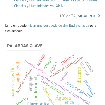
Ciencias y Humanidades: Vol. 11 Núm. 11 (2020): Revista
Ciencias y Humanidades Vol. XI: No. 11
1-10 de 34
SIGUIENTE
También puede
Iniciar una búsqueda de similitud avanzada
para
este artículo.
PALABRAS CLAVE
acción
politica
aspectos inteligibles
ensayo
cambio
buenos aires
sujeto
historia
banda civil
mario vargas llosa
discurso
américa latina
tango
patrimonio cultural inmaterial
lenguaje
modernidad
lazos sociales
portugal
alejo carpentier
ideologema
méxico
Águeda
ética
filarmónica