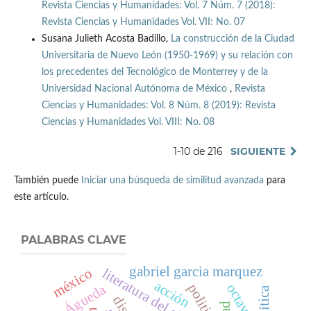
Revista Ciencias y Humanidades: Vol. 7 Núm. 7 (2018):
Revista Ciencias y Humanidades Vol. VII: No. 07
Susana Julieth Acosta Badillo,
La construcción de la Ciudad
Universitaria de Nuevo León (1950-1969) y su relación con
los precedentes del Tecnológico de Monterrey y de la
Universidad Nacional Autónoma de México
,
Revista
Ciencias y Humanidades: Vol. 8 Núm. 8 (2019): Revista
Ciencias y Humanidades Vol. VIII: No. 08
1-10 de 216
SIGUIENTE
También puede
Iniciar una búsqueda de similitud avanzada
para
este artículo.
PALABRAS CLAVE
gabriel garcia marquez
méxico
literatura del siglo xx
acción
politica
Águeda
política