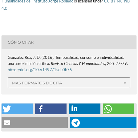
Humanidades del Instituto Jorge Robledo
is licensed under
CC BY-NC-ND
4.0
CÓMO CITAR
González Rúa, J. D. (2016). Temporalidad, consumo e individualidad:
una aproximación crítica.
Revista Ciencias Y Humanidades
,
2
(2), 27-79.
https://doi.org/10.61497/1sdb0h75
MÁS FORMATOS DE CITA