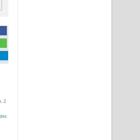
. 2
des: