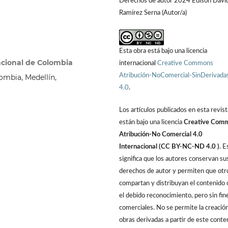
Derechos de autor 2024 Edison Davi
Ramírez Serna (Autor/a)
Esta obra está bajo una licencia
acional de Colombia
internacional
Creative Commons
Atribución-NoComercial-SinDerivada
ombia, Medellín,
4.0
.
Los artículos publicados en esta revist
están bajo una licencia
Creative Com
Atribución-No Comercial 4.0
Internacional (CC BY-NC-ND 4.0 )
. E
significa que los autores conservan su
derechos de autor y permiten que otr
compartan y distribuyan el contenido 
el debido reconocimiento, pero sin fin
comerciales. No se permite la creació
obras derivadas a partir de este conte