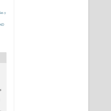
ias y
-ND
s
g