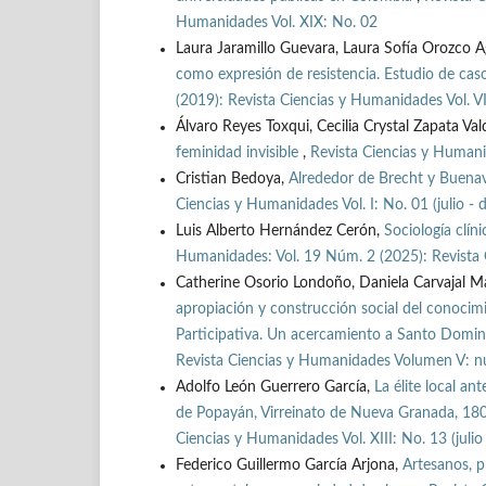
Humanidades Vol. XIX: No. 02
Laura Jaramillo Guevara, Laura Sofía Orozco A
como expresión de resistencia. Estudio de cas
(2019): Revista Ciencias y Humanidades Vol. VI
Álvaro Reyes Toxqui, Cecilia Crystal Zapata Va
feminidad invisible
,
Revista Ciencias y Humani
Cristian Bedoya,
Alrededor de Brecht y Buena
Ciencias y Humanidades Vol. I: No. 01 (julio -
Luis Alberto Hernández Cerón,
Sociología clín
Humanidades: Vol. 19 Núm. 2 (2025): Revista 
Catherine Osorio Londoño, Daniela Carvajal Ma
apropiación y construcción social del conocimi
Participativa. Un acercamiento a Santo Domi
Revista Ciencias y Humanidades Volumen V: nú
Adolfo León Guerrero García,
La élite local an
de Popayán, Virreinato de Nueva Granada, 1
Ciencias y Humanidades Vol. XIII: No. 13 (juli
Federico Guillermo García Arjona,
Artesanos, p