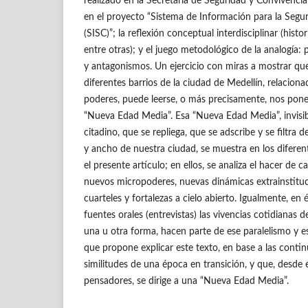
realizado en la Secretaría de Seguridad y Convivencia 
en el proyecto “Sistema de Información para la Segur
(SISC)”; la reflexión conceptual interdisciplinar (histor
entre otras); y el juego metodológico de la analogía: 
y antagonismos. Un ejercicio con miras a mostrar que
diferentes barrios de la ciudad de Medellín, relacion
poderes, puede leerse, o más precisamente, nos pone
“Nueva Edad Media”. Esa “Nueva Edad Media”, invisib
citadino, que se repliega, que se adscribe y se filtra d
y ancho de nuestra ciudad, se muestra en los difer
el presente artículo; en ellos, se analiza el hacer de c
nuevos micropoderes, nuevas dinámicas extrainstituc
cuarteles y fortalezas a cielo abierto. Igualmente, en 
fuentes orales (entrevistas) las vivencias cotidianas 
una u otra forma, hacen parte de ese paralelismo y es
que propone explicar este texto, en base a las conti
similitudes de una época en transición, y que, desde 
pensadores, se dirige a una “Nueva Edad Media”.