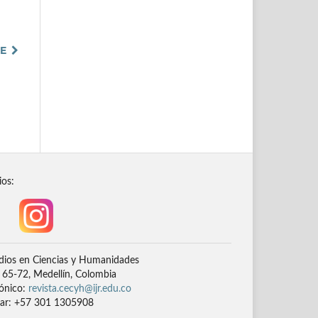
TE
ios:
dios en Ciencias y Humanidades
# 65-72, Medellín, Colombia
rónico:
revista.cecyh@ijr.edu.co
lar: +57 301 1305908