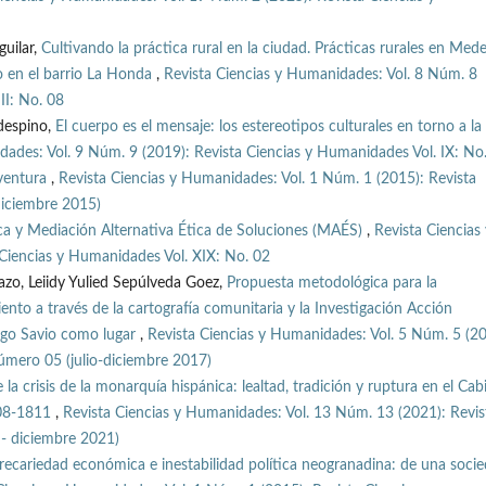
guilar,
Cultivando la práctica rural en la ciudad. Prácticas rurales en Mede
o en el barrio La Honda
,
Revista Ciencias y Humanidades: Vol. 8 Núm. 8
II: No. 08
ldespino,
El cuerpo es el mensaje: los estereotipos culturales en torno a la
dades: Vol. 9 Núm. 9 (2019): Revista Ciencias y Humanidades Vol. IX: No
ventura
,
Revista Ciencias y Humanidades: Vol. 1 Núm. 1 (2015): Revista
 diciembre 2015)
ica y Mediación Alternativa Ética de Soluciones (MAÉS)
,
Revista Ciencias 
Ciencias y Humanidades Vol. XIX: No. 02
zo, Leiidy Yulied Sepúlveda Goez,
Propuesta metodológica para la
ento a través de la cartografía comunitaria y la Investigación Acción
ngo Savio como lugar
,
Revista Ciencias y Humanidades: Vol. 5 Núm. 5 (20
mero 05 (julio-diciembre 2017)
te la crisis de la monarquía hispánica: lealtad, tradición y ruptura en el Cab
808-1811
,
Revista Ciencias y Humanidades: Vol. 13 Núm. 13 (2021): Revis
o - diciembre 2021)
recariedad económica e inestabilidad política neogranadina: de una soci