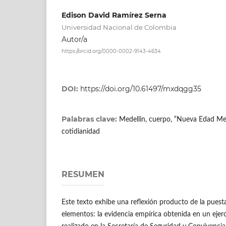
Edison David Ramírez Serna
Universidad Nacional de Colombia
Autor/a
https://orcid.org/0000-0002-9143-4634
DOI:
https://doi.org/10.61497/mxdqgg35
Palabras clave:
Medellin, cuerpo, “Nueva Edad Medi
cotidianidad
RESUMEN
Este texto exhibe una reflexión producto de la puest
elementos: la evidencia empírica obtenida en un ejerc