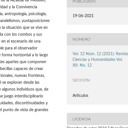
de la Alcaldía de Medellín,
PUBLICADO
idad y la Convivencia
ia, antropología, psicología,
19-06-2021
paralelismos, yuxtaposiciones
 la situación que se vive en
ada con los combos y sus
NÚMERO
 en el escenario de una
le para el observador
Vol. 12 Núm. 12 (2021): Revist
e forma horizontal a lo largo
Ciencias y Humanidades Vol.
entes apartes que componen
XII: No. 12
abecillas capaces de crear
ionales, nuevas fronteras,
SECCIÓN
él se exploran desde las
de algunos individuos que, de
Artículos
e juego interdisciplinario
nuidades, discontinuidades y
el punto de vista de grandes
LICENCIA