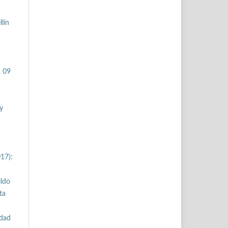
llín
. 09
y
17):
ildo
ta
edad