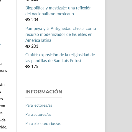
d
Biopolítica y mestizaje: una reflexión
del nacionalismo mexicano
204
Pompeya y la Antigüedad clásica como
recurso modernizador de las elites en
América latina
s
201
Grafiti: exposición de la religiosidad de
las pandillas de San Luis Potosí
a
175
mons
sto
INFORMACIÓN
s
os
Para lectores/as
con
es
Para autores/as
n de
Para bibliotecarios/as
nido.