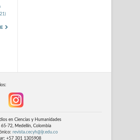
a
021)
TE
ios:
dios en Ciencias y Humanidades
# 65-72, Medellín, Colombia
rónico:
revista.cecyh@ijr.edu.co
lar: +57 301 1305908