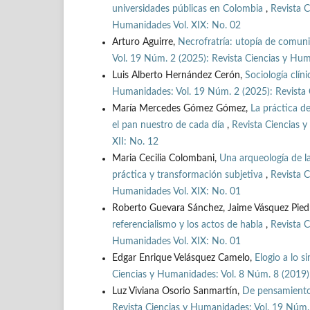
universidades públicas en Colombia
,
Revista C
Humanidades Vol. XIX: No. 02
Arturo Aguirre,
Necrofratría: utopía de comun
Vol. 19 Núm. 2 (2025): Revista Ciencias y Hum
Luis Alberto Hernández Cerón,
Sociología clín
Humanidades: Vol. 19 Núm. 2 (2025): Revista 
María Mercedes Gómez Gómez,
La práctica d
el pan nuestro de cada día
,
Revista Ciencias 
XII: No. 12
Maria Cecilia Colombani,
Una arqueología de la
práctica y transformación subjetiva
,
Revista C
Humanidades Vol. XIX: No. 01
Roberto Guevara Sánchez, Jaime Vásquez Pied
referencialismo y los actos de habla
,
Revista C
Humanidades Vol. XIX: No. 01
Edgar Enrique Velásquez Camelo,
Elogio a lo 
Ciencias y Humanidades: Vol. 8 Núm. 8 (2019):
Luz Viviana Osorio Sanmartín,
De pensamientos
Revista Ciencias y Humanidades: Vol. 19 Núm. 