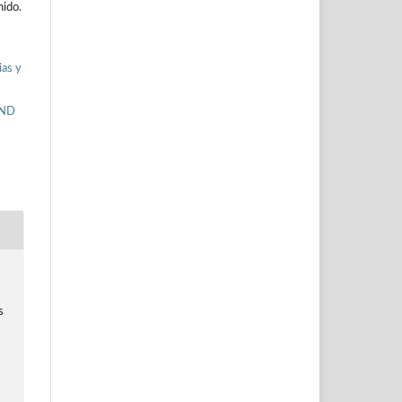
nido.
ias y
-ND
s