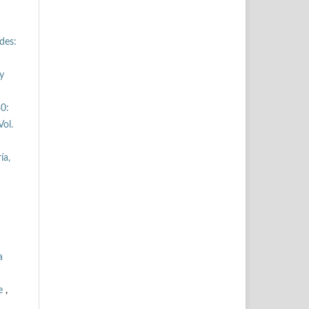
des:
y
30:
ol.
ía,
a
te
,