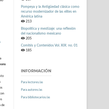
llo
Pompeya y la Antigüedad clásica como
recurso modernizador de las elites en
América latina
213
Biopolítica y mestizaje: una reflexión
del nacionalismo mexicano
205
s
Comités y Contenidos Vol. XIX: no. 01
185
a
mons
INFORMACIÓN
sto
s
Para lectores/as
os
Para autores/as
con
Para bibliotecarios/as
es
n de