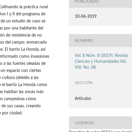
PUBLICADO
ultivando la práctica rural
ivo I y II del programa de
10-06-2019
 de un estudio de caso se
das por una habitante del
ón de resistencia de no
NÚMERO
opios del campo; enmarcado
e. El barrio La Honda, así
Vol. 8 Núm. 8 (2019): Revista
 conformado como invasiones
Ciencias y Humanidades Vol.
o a las fuertes oleadas de
VIII: No. 08
 un espacio con ciertas
 cultura (debido a las
SECCIÓN
 En el barrio La Honda como
ue habitan las zonas más
Artículos
ades campesinas como
s de sus casas, creando
e por ciudad.
LICENCIA