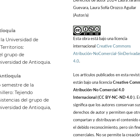
Derechos de autor 2024 Laura Jarami
Guevara, Laura Sofía Orozco Aguilar
(Autor/a)
tioquia
Esta obra está bajo una licencia
 la Universidad de
internacional
Creative Commons
Territorios:
Atribución-NoComercial-SinDerivada
el grupo de
4.0
.
niversidad de Antioquia.
Los artículos publicados en esta revist
Antioquia
están bajo una licencia
Creative Com
 semestre de la
Atribución-No Comercial 4.0
illero: Tejiendo
Internacional (CC BY-NC-ND 4.0 )
. E
sistencias del grupo de
significa que los autores conservan su
niversidad de Antioquia,
derechos de autor y permiten que otr
compartan y distribuyan el contenido 
el debido reconocimiento, pero sin fin
comerciales. No se permite la creació