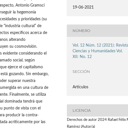
 respecto, Antonio
Gramsci
19-06-2021
onseguir la hegemonía
cesidades y prioridades (su
e “industria cultural” de
NÚMERO
ectos específicos acerca de
danos alterando
Vol. 12 Núm. 12 (2021): Revist
tuyen su cosmovisión.
Ciencias y Humanidades Vol.
s evidente considerando el
XII: No. 12
ramado social, según
que ejerce el capitalismo
SECCIÓN
d está gozando. Sin embargo,
oder superar nuestra
Artículos
 sumergida en una cultura de
nte. Finalmente, se utiliza
cial dominada tendrá que
su punto de vista con el
LICENCIA
ra producir la contra-
Derechos de autor 2024 Rafael Félix
tada acríticamente por las
Ramírez (Autor/a)