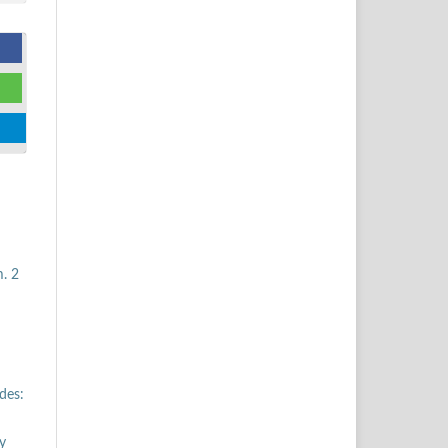
. 2
des:
y