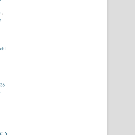
o
,
o
til
836
-
TE