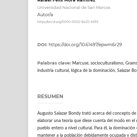
Universidad Nacional de San Marcos
Autor/a
https://orcid.org/0000-0002-6420-493X
DOI:
https://doi.org/10.61497/epwm6r29
Palabras clave:
Marcuse, socioculturalismo, Gram
industria cultural, lógica de la dominación, Salazar B
RESUMEN
Augusto Salazar Bondy trató acerca del concepto d
elaborar una teoría que diese cuenta del modo en el
pueblo entero a nivel cultural. Para él, la dominación 
mantener a la población debidamente ocupada y dist