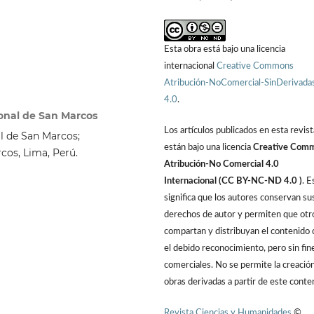
Esta obra está bajo una licencia
internacional
Creative Commons
Atribución-NoComercial-SinDerivada
4.0
.
ional de San Marcos
Los artículos publicados en esta revist
al de San Marcos;
están bajo una licencia
Creative Com
cos, Lima, Perú.
Atribución-No Comercial 4.0
Internacional (CC BY-NC-ND 4.0 )
. E
significa que los autores conservan su
derechos de autor y permiten que otr
compartan y distribuyan el contenido 
el debido reconocimiento, pero sin fin
comerciales. No se permite la creació
obras derivadas a partir de este conte
Revista Ciencias y Humanidades
©