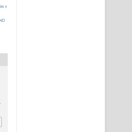
ias y
-ND
s
r