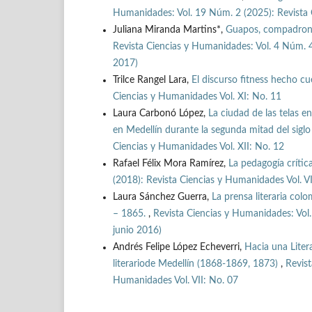
Humanidades: Vol. 19 Núm. 2 (2025): Revista 
Juliana Miranda Martins*,
Guapos, compadrones
Revista Ciencias y Humanidades: Vol. 4 Núm. 
2017)
Trilce Rangel Lara,
El discurso fitness hecho c
Ciencias y Humanidades Vol. XI: No. 11
Laura Carbonó López,
La ciudad de las telas e
en Medellín durante la segunda mitad del sigl
Ciencias y Humanidades Vol. XII: No. 12
Rafael Félix Mora Ramírez,
La pedagogía crític
(2018): Revista Ciencias y Humanidades Vol. VI
Laura Sánchez Guerra,
La prensa literaria colo
– 1865.
,
Revista Ciencias y Humanidades: Vol.
junio 2016)
Andrés Felipe López Echeverri,
Hacia una Liter
literariode Medellín (1868-1869, 1873)
,
Revist
Humanidades Vol. VII: No. 07