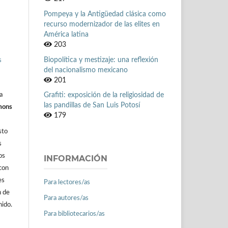
Pompeya y la Antigüedad clásica como
recurso modernizador de las elites en
América latina
203
Biopolítica y mestizaje: una reflexión
s
del nacionalismo mexicano
201
a
Grafiti: exposición de la religiosidad de
las pandillas de San Luis Potosí
mons
179
sto
s
os
INFORMACIÓN
con
es
Para lectores/as
n de
Para autores/as
nido.
Para bibliotecarios/as