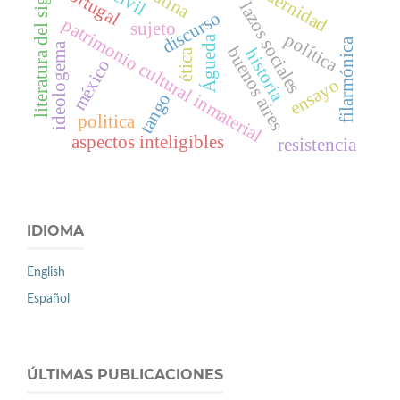
literatura del siglo xx
modernidad
portugal
lazos sociales
discurso
patrimonio cultural inmaterial
sujeto
política
Águeda
filarmónica
ideologema
buenos aires
historia
ética
méxico
ensayo
tango
politica
aspectos inteligibles
resistencia
IDIOMA
English
Español
ÚLTIMAS PUBLICACIONES