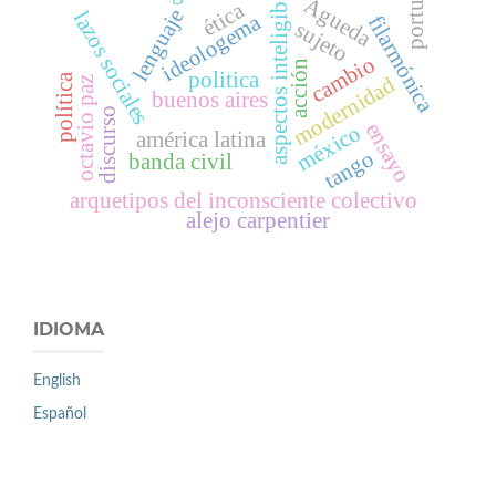
portugal
aspectos inteligibles
Águeda
ética
lenguaje
lazos sociales
ideologema
filarmónica
sujeto
cambio
acción
politica
política
modernidad
octavio paz
buenos aires
discurso
ensayo
méxico
américa latina
tango
banda civil
arquetipos del inconsciente colectivo
alejo carpentier
IDIOMA
English
Español