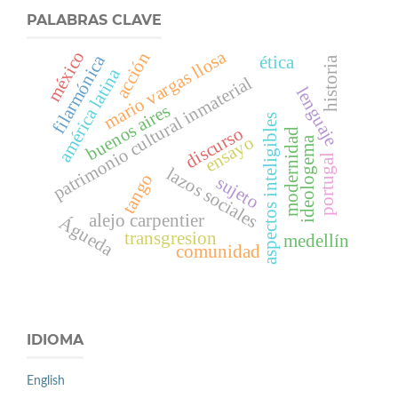
PALABRAS CLAVE
mario vargas llosa
méxico
acción
filarmónica
ética
historia
américa latina
patrimonio cultural inmaterial
lenguaje
buenos aires
aspectos inteligibles
discurso
modernidad
ensayo
ideologema
portugal
lazos sociales
tango
sujeto
alejo carpentier
Águeda
transgresion
medellín
comunidad
IDIOMA
English