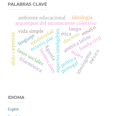
PALABRAS CLAVE
ideología
ambiente educacional
arquetipos del inconsciente colectivo
ensayo
tango
modernidad
vida simple
aspectos inteligibles
discurso
ética
alejo carpentier
lenguaje
américa latina
banda civil
octavio paz
Águeda
lazos sociales
buenos aires
méxico
sujeto
ideologema
politica
filarmónica
portugal
IDIOMA
English