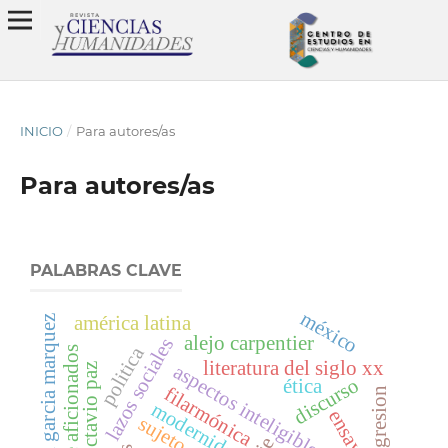
INICIO
/
Para autores/as
Para autores/as
PALABRAS CLAVE
méxico
américa latina
gabriel garcia marquez
alejo carpentier
lazos sociales
politica
música de aficionados
literatura del siglo xx
aspectos inteligibles
octavio paz
discurso
ética
filarmónica
transgresion
modernidad
ensayo
sujeto