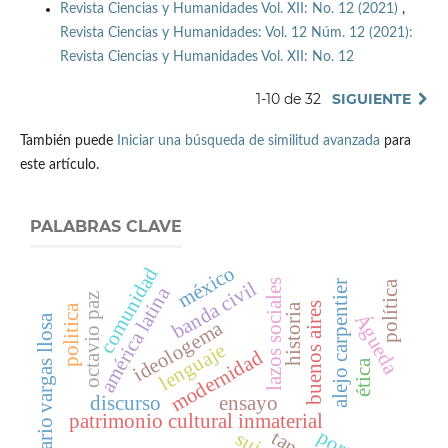
Revista Ciencias y Humanidades Vol. XII: No. 12 (2021)
,
Revista Ciencias y Humanidades: Vol. 12 Núm. 12 (2021):
Revista Ciencias y Humanidades Vol. XII: No. 12
1-10 de 32
SIGUIENTE
También puede
Iniciar una búsqueda de similitud avanzada
para
este artículo.
PALABRAS CLAVE
méxico
comunidad
banda civil
lazos sociales
política
alejo carpentier
américa latina
octavio paz
buenos aires
historia
politica
Águeda
mario vargas llosa
ideologema
lenguaje
modernidad
ética
discurso
ensayo
patrimonio cultural inmaterial