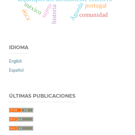
méxico
Águeda
sujeto
portugal
historia
ética
comunidad
IDIOMA
English
Español
ÚLTIMAS PUBLICACIONES