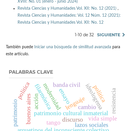
XVIII: No. 01 (enero - junio 2024)
Revista Ciencias y Humanidades Vol. XII: No. 12 (2021)
,
Revista Ciencias y Humanidades: Vol. 12 Núm. 12 (2021):
Revista Ciencias y Humanidades Vol. XII: No. 12
1-10 de 32
SIGUIENTE
También puede
Iniciar una búsqueda de similitud avanzada
para
este artículo.
PALABRAS CLAVE
politica
banda civil
modernidad
ideologema
filarmónica
política
ensayo
resistencia
acción
buenos aires
lenguaje
patrimonio
cambio
patrimonio cultural inmaterial
vida simple
discurso
tango
lazos sociales
arquetipos del inconsciente colectivo