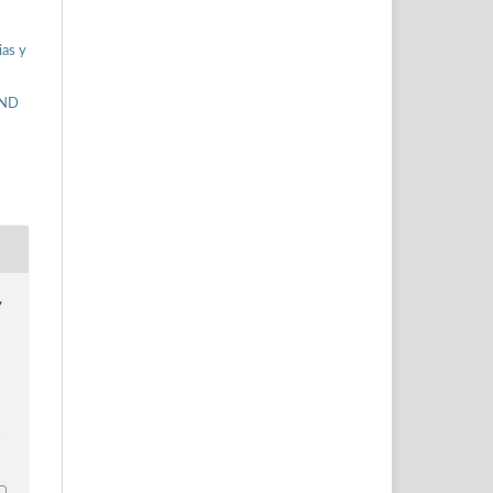
ias y
-ND
y
4