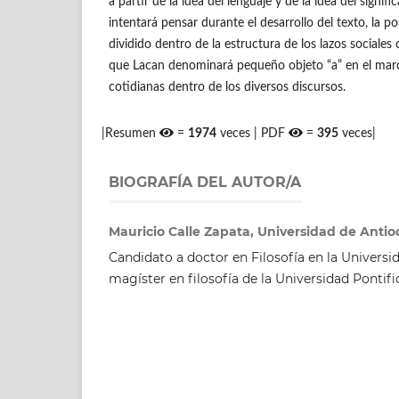
a partir de la idea del lenguaje y de la idea del signifi
intentará pensar durante el desarrollo del texto, la po
dividido dentro de la estructura de los lazos sociale
que Lacan denominará pequeño objeto “a” en el marco
cotidianas dentro de los diversos discursos.
|Resumen
=
1974
veces | PDF
=
395
veces|
BIOGRAFÍA DEL AUTOR/A
Mauricio Calle Zapata, Universidad de Antio
Candidato a doctor en Filosofía en la Universi
magíster en filosofía de la Universidad Pontifi