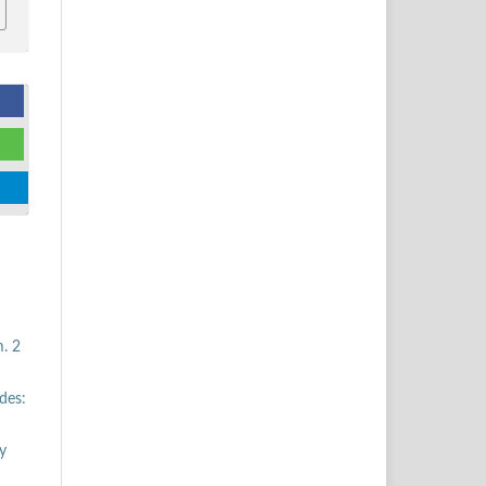
. 2
des:
y