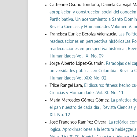
Catherine Osorio Londoño, Daniela Carvajal Ma
apropiación y construcción social del conocimi
Participativa. Un acercamiento a Santo Domi
Revista Ciencias y Humanidades Volumen V: nú
Francisca Eunice Beroíza Valenzuela,
Las Polít
readecuaciones en perspectiva históricaLas Po
readecuaciones en perspectiva histórica
,
Revi
Humanidades Vol. IX: No. 09
Jorge Alberto López-Guzmán,
Paradojas del ca
universidades públicas en Colombia
,
Revista C
Humanidades Vol. XIX: No. 02
Trilce Rangel Lara,
El discurso fitness hecho c
Ciencias y Humanidades Vol. XI: No. 11
María Mercedes Gómez Gómez,
La práctica d
el pan nuestro de cada día
,
Revista Ciencias 
XII: No. 12
José Francisco Ramírez Olvera,
La retórica com
lógica. Aproximaciones a la lectura heideggeria
Núm. 16 (2023): Revista Ciencias y Humanidade