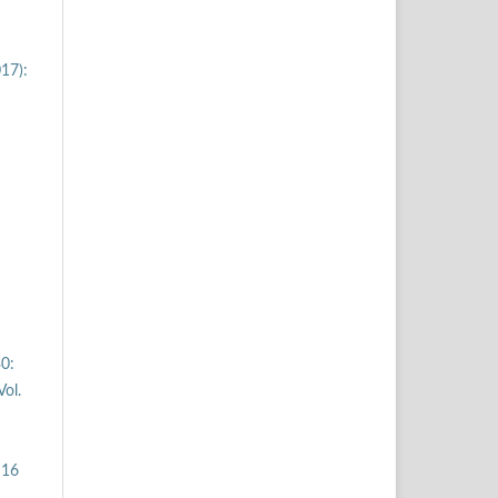
17):
30:
ol.
 16