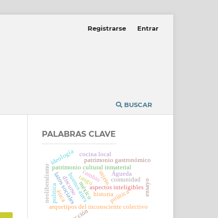
Registrarse
Entrar
BUSCAR
PALABRAS CLAVE
ideología
cocina local
patrimonio gastronómico
neoliberalismo
patrimonio cultural inmaterial
cambio
sujeto
Águeda
lazos sociales
buenos aires
tango
discurso
comunidad
ensayo
méxico
politica
aspectos inteligibles
política
ética
historia
arquetipos del inconsciente colectivo
acción