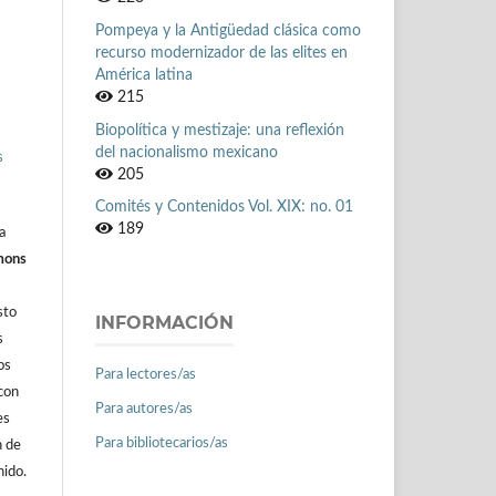
Pompeya y la Antigüedad clásica como
recurso modernizador de las elites en
América latina
215
Biopolítica y mestizaje: una reflexión
del nacionalismo mexicano
s
205
Comités y Contenidos Vol. XIX: no. 01
189
a
mons
sto
INFORMACIÓN
s
os
Para lectores/as
con
Para autores/as
es
Para bibliotecarios/as
n de
nido.