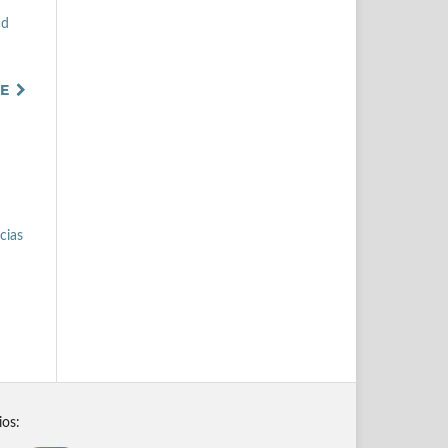
ad
TE
cias
ios: