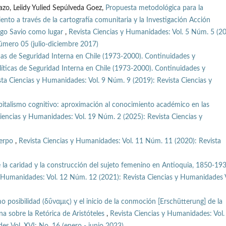
zo, Leiidy Yulied Sepúlveda Goez,
Propuesta metodológica para la
ento a través de la cartografía comunitaria y la Investigación Acción
ngo Savio como lugar
,
Revista Ciencias y Humanidades: Vol. 5 Núm. 5 (20
mero 05 (julio-diciembre 2017)
icas de Seguridad Interna en Chile (1973-2000). Continuidades y
líticas de Seguridad Interna en Chile (1973-2000). Continuidades y
sta Ciencias y Humanidades: Vol. 9 Núm. 9 (2019): Revista Ciencias y
pitalismo cognitivo: aproximación al conocimiento académico en las
iencias y Humanidades: Vol. 19 Núm. 2 (2025): Revista Ciencias y
uerpo
,
Revista Ciencias y Humanidades: Vol. 11 Núm. 11 (2020): Revista
e la caridad y la construcción del sujeto femenino en Antioquia, 1850-19
y Humanidades: Vol. 12 Núm. 12 (2021): Revista Ciencias y Humanidades V
o posibilidad (δΰναμις) y el inicio de la conmoción [Erschütterung] de la
na sobre la Retórica de Aristóteles
,
Revista Ciencias y Humanidades: Vol.
s Vol. XVI: No. 16 (enero - junio 2023)