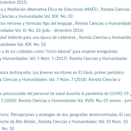
 diciembre 2015)
ica y Mediación Alternativa Ética de Soluciones (MAÉS)
,
Revista Ciencias 
Ciencias y Humanidades Vol. XIX: No. 02
os refranes y fórmulas fijas del lenguaje
,
Revista Ciencias y Humanidade
dades Vol. III: No. 03 (julio - diciembre 2016)
idad doliente para una época de cadáveres
,
Revista Ciencias y Humanida
anidades Vol. XIX: No. 02
o y de los cuidados como “nicho laboral” para mujeres inmigrantes
 y Humanidades: Vol. 5 Núm. 5 (2017): Revista Ciencias y Humanidades
atura Antioqueña: Los jóvenes escritores en El Oásis, primer periódico
a Ciencias y Humanidades: Vol. 7 Núm. 7 (2018): Revista Ciencias y
gos psicosociales del personal de salud durante la pandemia de COVID-19
,
1 (2024): Revista Ciencias y Humanidades Vol. XVIII: No. 01 (enero - jun
ros: Percepciones y analogías de dos geografías desencontradas. El caso
uenche de Alto Biobío
,
Revista Ciencias y Humanidades: Vol. 10 Núm. 10
: No. 10