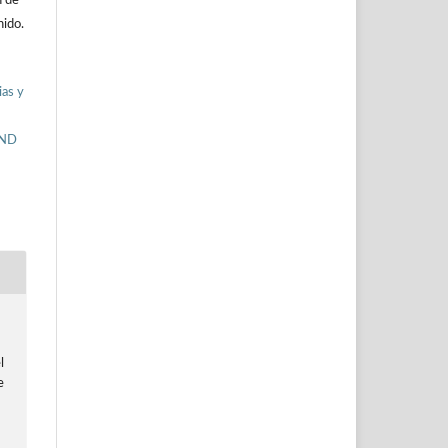
n de
nido.
ias y
-ND
l
e