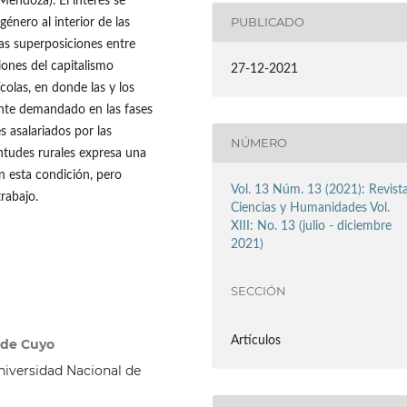
 Mendoza). El interés se
PUBLICADO
énero al interior de las
as superposiciones entre
iones del capitalismo
27-12-2021
colas, en donde las y los
mente demandado en las fases
 asalariados por las
NÚMERO
entudes rurales expresa una
n esta condición, pero
Vol. 13 Núm. 13 (2021): Revist
rabajo.
Ciencias y Humanidades Vol.
XIII: No. 13 (julio - diciembre
2021)
SECCIÓN
Artículos
 de Cuyo
niversidad Nacional de