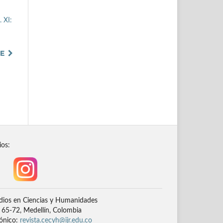
 XI:
TE
ios:
dios en Ciencias y Humanidades
# 65-72, Medellín, Colombia
rónico:
revista.cecyh@ijr.edu.co