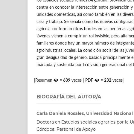
los espacios sociales rurales (Argentina, provincia de
centra en conocer la intersección entre generación y g
unidades domésticas, así como también en las divers
casa y trabajo. Se señala cómo las nuevas configurac
agrícola conforman otros bordes en las periferias agrí
jóvenes vienen a cumplir un rol invisible, pero alta
familiares donde hay un mayor número de integrantes
agroindustrias locales. La condición social de las juv
gran desigualdad de género, basada principalmente e
marcada y sostenida por la división generacional del t
|Resumen
=
639
veces | PDF
=
232
veces|
BIOGRAFÍA DEL AUTOR/A
Carla Daniela Rosales, Universidad Nacional
Doctora en Estudios sociales agrarios por la U
Córdoba. Personal de Apoyo