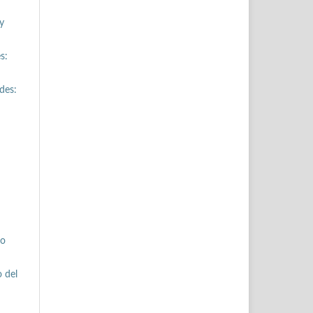
y
s:
des:
io
 del