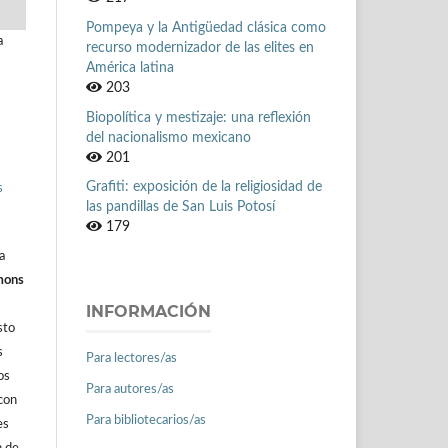
Pompeya y la Antigüedad clásica como
a
recurso modernizador de las elites en
América latina
203
Biopolítica y mestizaje: una reflexión
del nacionalismo mexicano
201
Grafiti: exposición de la religiosidad de
s
las pandillas de San Luis Potosí
179
a
mons
INFORMACIÓN
sto
s
Para lectores/as
os
Para autores/as
con
Para bibliotecarios/as
es