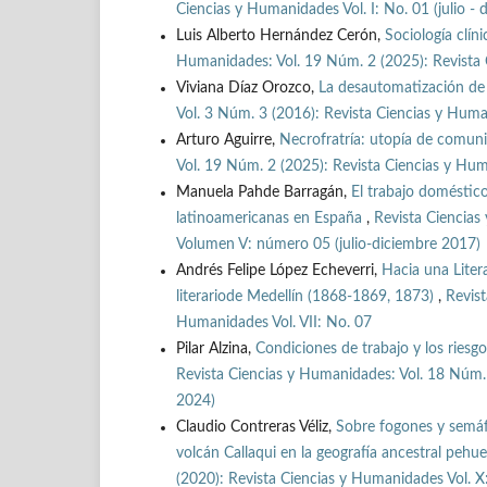
Ciencias y Humanidades Vol. I: No. 01 (julio -
Luis Alberto Hernández Cerón,
Sociología clín
Humanidades: Vol. 19 Núm. 2 (2025): Revista 
Viviana Díaz Orozco,
La desautomatización de l
Vol. 3 Núm. 3 (2016): Revista Ciencias y Humani
Arturo Aguirre,
Necrofratría: utopía de comun
Vol. 19 Núm. 2 (2025): Revista Ciencias y Hum
Manuela Pahde Barragán,
El trabajo doméstic
latinoamericanas en España
,
Revista Ciencias
Volumen V: número 05 (julio-diciembre 2017)
Andrés Felipe López Echeverri,
Hacia una Liter
literariode Medellín (1868-1869, 1873)
,
Revist
Humanidades Vol. VII: No. 07
Pilar Alzina,
Condiciones de trabajo y los ries
Revista Ciencias y Humanidades: Vol. 18 Núm. 
2024)
Claudio Contreras Véliz,
Sobre fogones y semáfo
volcán Callaqui en la geografía ancestral peh
(2020): Revista Ciencias y Humanidades Vol. X