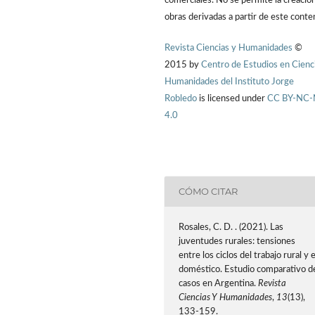
comerciales. No se permite la creació
obras derivadas a partir de este conte
Revista Ciencias y Humanidades
©
2015 by
Centro de Estudios en Cienc
Humanidades del Instituto Jorge
Robledo
is licensed under
CC BY-NC
4.0
CÓMO CITAR
Rosales, C. D. . (2021). Las
juventudes rurales: tensiones
entre los ciclos del trabajo rural y e
doméstico. Estudio comparativo d
casos en Argentina.
Revista
Ciencias Y Humanidades
,
13
(13),
133-159.