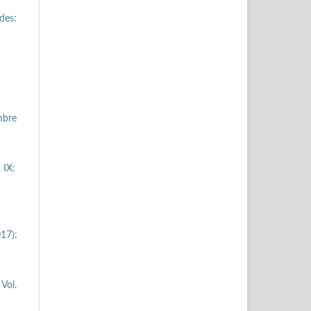
des:
mbre
 IX:
17):
Vol.