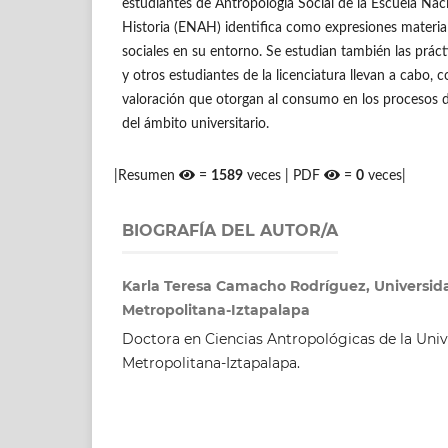
estudiantes de Antropología Social de la Escuela Nac
Historia (ENAH) identifica como expresiones materiale
sociales en su entorno. Se estudian también las prá
y otros estudiantes de la licenciatura llevan a cabo, 
valoración que otorgan al consumo en los procesos d
del ámbito universitario.
|Resumen
=
1589
veces | PDF
=
0
veces|
BIOGRAFÍA DEL AUTOR/A
Karla Teresa Camacho Rodríguez, Universi
Metropolitana-Iztapalapa
Doctora en Ciencias Antropológicas de la Un
Metropolitana-Iztapalapa.