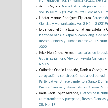
Humanidades: Vol. 19 Núm. 2 (2025): Revista 
Arturo Aguirre,
Necrofratría: utopía de comun
Vol. 19 Núm. 2 (2025): Revista Ciencias y Hum
Héctor Manuel Rodríguez Figueroa,
Percepción
Ciencias y Humanidades: Vol. 8 Núm. 8 (2019):
Eyder Gabriel Sima Lozano, Tatiana Estefanía 
identidad hacia el español como lengua de here
Revista Ciencias y Humanidades: Vol. 15 Núm. 
2022)
Erick Hernández Ferrer,
Imaginarios de lo posi
Gutiérrez Zamora, México
,
Revista Ciencias y
No. 09
Catherine Osorio Londoño, Daniela Carvajal Ma
apropiación y construcción social del conocimi
Participativa. Un acercamiento a Santo Domi
Revista Ciencias y Humanidades Volumen V: nú
Karla Paola López Miranda,
El ethos de la cult
alumbramiento y puerperio
,
Revista Ciencias
XII: No. 12