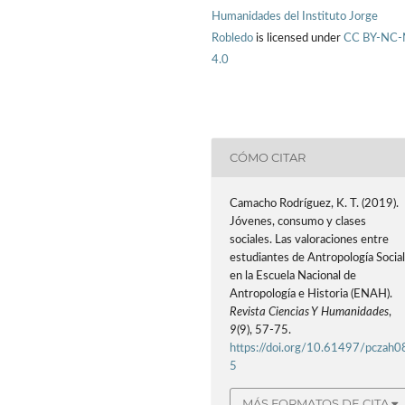
Humanidades del Instituto Jorge
Robledo
is licensed under
CC BY-NC
4.0
CÓMO CITAR
Camacho Rodríguez, K. T. (2019).
Jóvenes, consumo y clases
sociales. Las valoraciones entre
estudiantes de Antropología Socia
en la Escuela Nacional de
Antropología e Historia (ENAH).
Revista Ciencias Y Humanidades
,
9
(9), 57-75.
https://doi.org/10.61497/pczah0
5
MÁS FORMATOS DE CITA