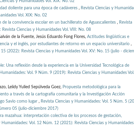
Ciencias y Humanidades Vol. XIX: No. 02
idad doliente para una época de cadáveres
,
Revista Ciencias y Humanida
anidades Vol. XIX: No. 02
 de la convivencia escolar en un bachillerato de Aguascalientes
,
Revista
 Revista Ciencias y Humanidades Vol. VIII: No. 08
Galván de la Fuente, Jesús Eduardo Fong Flores,
Actitudes lingüísticas e
ncia y el inglés, por estudiantes de retorno en un espacio universitario
,
15 (2022): Revista Ciencias y Humanidades Vol. XV: No. 15 (julio - dicie
ble: Una reflexión desde la experiencia en la Universidad Tecnológica de
 Humanidades: Vol. 9 Núm. 9 (2019): Revista Ciencias y Humanidades Vol.
zo, Leiidy Yulied Sepúlveda Goez,
Propuesta metodológica para la
ento a través de la cartografía comunitaria y la Investigación Acción
ngo Savio como lugar
,
Revista Ciencias y Humanidades: Vol. 5 Núm. 5 (20
mero 05 (julio-diciembre 2017)
ura mazahua: interpretación colectiva de los procesos de gestación,
 y Humanidades: Vol. 12 Núm. 12 (2021): Revista Ciencias y Humanidades 