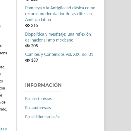
Pompeya y la Antigüedad clásica como
recurso modernizador de las elites en
América latina
215
s
Biopolítica y mestizaje: una reflexión
del nacionalismo mexicano
205
a
mons
Comités y Contenidos Vol. XIX: no. 01
189
sto
s
os
INFORMACIÓN
con
es
Para lectores/as
n de
Para autores/as
nido.
Para bibliotecarios/as
ias y