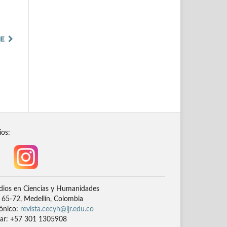
TE
ios:
dios en Ciencias y Humanidades
# 65-72, Medellín, Colombia
rónico:
revista.cecyh@ijr.edu.co
lar: +57 301 1305908