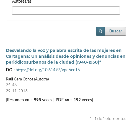
Autores/as
Buscar
Desvelando la voz y palabra escrita de las mujeres en
Cartagena: Un análisis desde opiniones y denuncias en
periódicosurbanos de la ciudad (1940-1950)*
DOI:
https://doi.org/10.61497/vpq6ec15
Raúl Cera Ochoa (Autor/a)
25-46
29-11-2018
|Resumen
=
998
veces | PDF
=
192
veces|
1 - 1 de 1 elementos