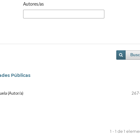
Autores/as
Busc
ades Públicas
uela (Autor/a)
267
1 - 1 de 1 elem