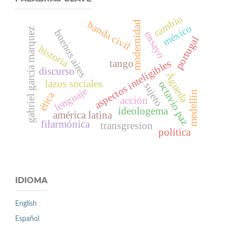
cambio
modernidad
banda civil
méxico
gabriel garcia marquez
buenos aires
ensayo
portugal
historia
aspectos inteligibles
tango
discurso
Águeda
lazos sociales
octavio paz
sujeto
lenguaje
ética
medellín
acción
ideologema
américa latina
filarmónica
transgresion
política
IDIOMA
English
Español