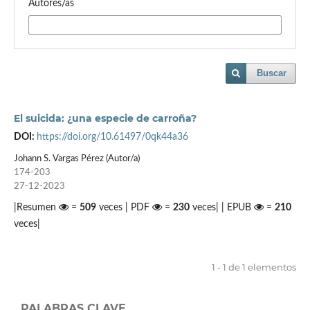
Autores/as
Buscar
El suicida: ¿una especie de carroña?
DOI:
https://doi.org/10.61497/0qk44a36
Johann S. Vargas Pérez (Autor/a)
174-203
27-12-2023
|Resumen
=
509
veces | PDF
=
230
veces| | EPUB
=
210
veces|
1 - 1 de 1 elementos
PALABRAS CLAVE