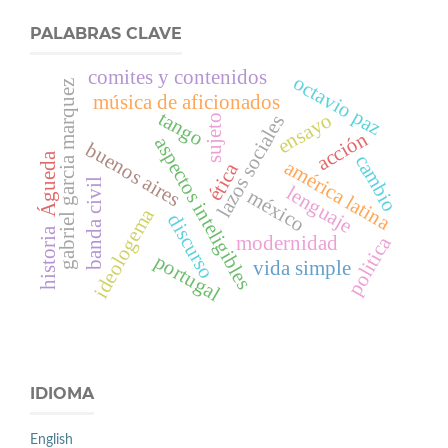
PALABRAS CLAVE
comites y contenidos
octavio paz
gabriel garcia marquez
música de aficionados
tango
ensayo
lazos sociales
sujeto
acción
aspectos inteligibles
buenos aires
Águeda
cambio
américa latina
ética
banda civil
lenguaje
méxico
ideologema
discurso
historia
politica
modernidad
portugal
vida simple
IDIOMA
English