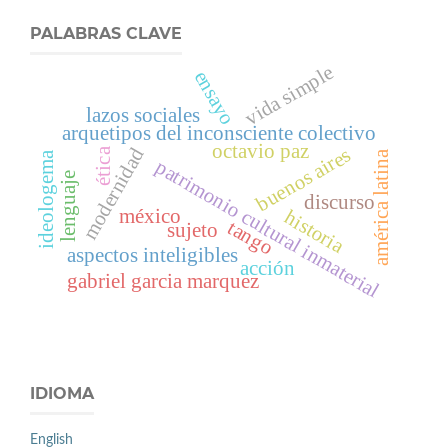
PALABRAS CLAVE
vida simple
ensayo
lazos sociales
arquetipos del inconsciente colectivo
octavio paz
buenos aires
modernidad
ética
américa latina
ideologema
patrimonio cultural inmaterial
lenguaje
discurso
méxico
historia
tango
sujeto
aspectos inteligibles
acción
gabriel garcia marquez
IDIOMA
English