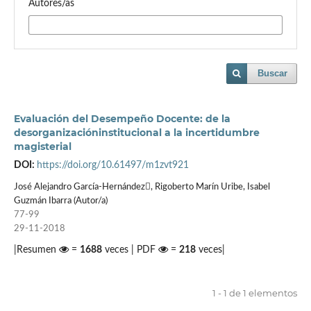
Autores/as
Buscar
Evaluación del Desempeño Docente: de la
desorganizacióninstitucional a la incertidumbre
magisterial
DOI:
https://doi.org/10.61497/m1zvt921
José Alejandro García-Hernández, Rigoberto Marín Uribe, Isabel
Guzmán Ibarra (Autor/a)
77-99
29-11-2018
|Resumen
=
1688
veces | PDF
=
218
veces|
1 - 1 de 1 elementos