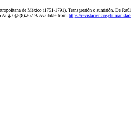
 metropolitana de México (1751-1791). Transgresión o sumisión. De R
6 Aug. 6];8(8):267-9. Available from:
https://revistacienciasyhumanidad