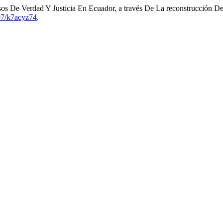
s De Verdad Y Justicia En Ecuador, a través De La reconstrucción De
497/k7acyz74
.