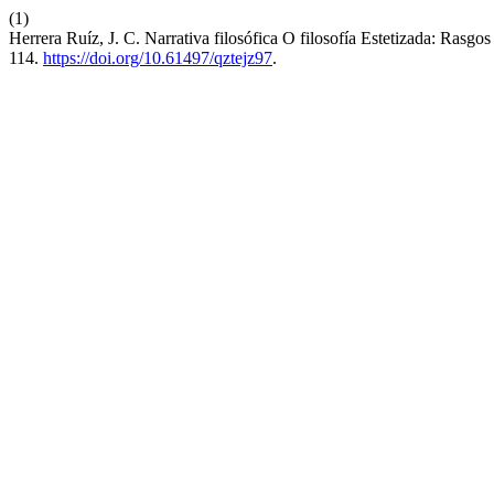
(1)
Herrera Ruíz, J. C. Narrativa filosófica O filosofía Estetizada: R
114.
https://doi.org/10.61497/qztejz97
.