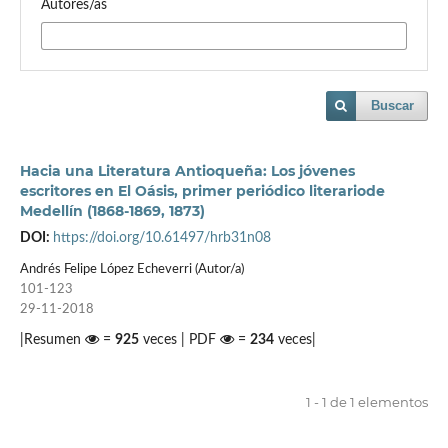
Autores/as
Buscar
Hacia una Literatura Antioqueña: Los jóvenes
escritores en El Oásis, primer periódico literariode
Medellín (1868-1869, 1873)
DOI:
https://doi.org/10.61497/hrb31n08
Andrés Felipe López Echeverri (Autor/a)
101-123
29-11-2018
|Resumen
=
925
veces | PDF
=
234
veces|
1 - 1 de 1 elementos