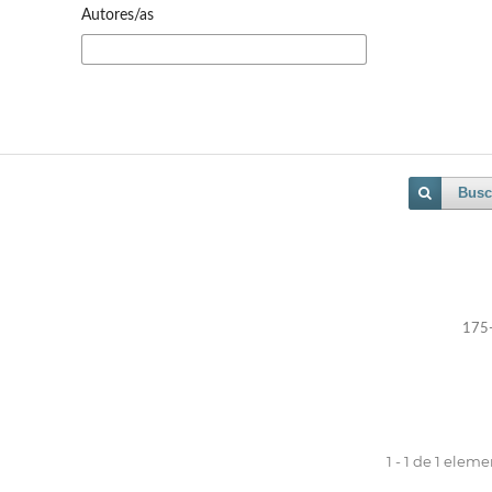
Autores/as
Busc
175
1 - 1 de 1 elem