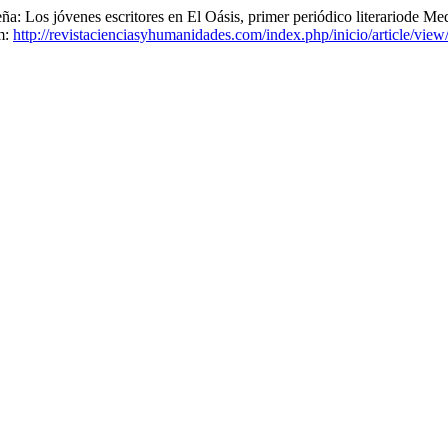
Los jóvenes escritores en El Oásis, primer periódico literariode Me
m:
http://revistacienciasyhumanidades.com/index.php/inicio/article/view