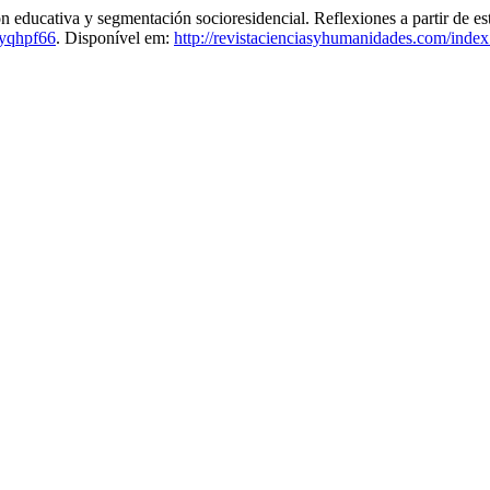
iva y segmentación socioresidencial. Reflexiones a partir de estu
yqhpf66
. Disponível em:
http://revistacienciasyhumanidades.com/index.