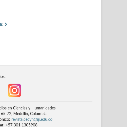
TE
ios:
dios en Ciencias y Humanidades
# 65-72, Medellín, Colombia
rónico:
revista.cecyh@ijr.edu.co
lar: +57 301 1305908