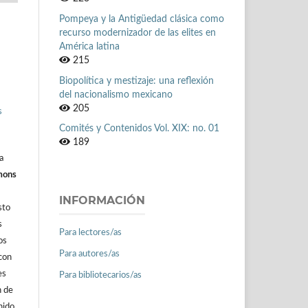
Pompeya y la Antigüedad clásica como
recurso modernizador de las elites en
América latina
215
Biopolítica y mestizaje: una reflexión
del nacionalismo mexicano
205
s
Comités y Contenidos Vol. XIX: no. 01
189
a
mons
INFORMACIÓN
sto
s
Para lectores/as
os
Para autores/as
con
es
Para bibliotecarios/as
n de
nido.