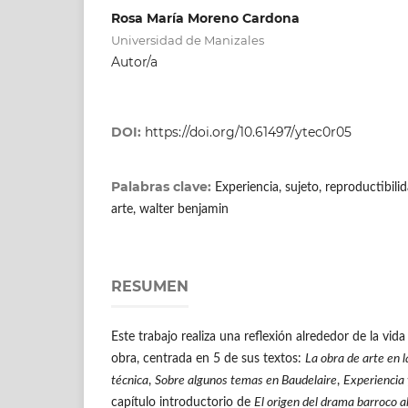
Rosa María Moreno Cardona
Universidad de Manizales
Autor/a
DOI:
https://doi.org/10.61497/ytec0r05
Palabras clave:
Experiencia, sujeto, reproductibili
arte, walter benjamin
RESUMEN
Este trabajo realiza una reflexión alrededor de la vi
obra, centrada en 5 de sus textos:
La obra de arte en l
técnica
,
Sobre algunos temas en Baudelaire
,
Experiencia
capítulo introductorio de
El origen del drama barroco 