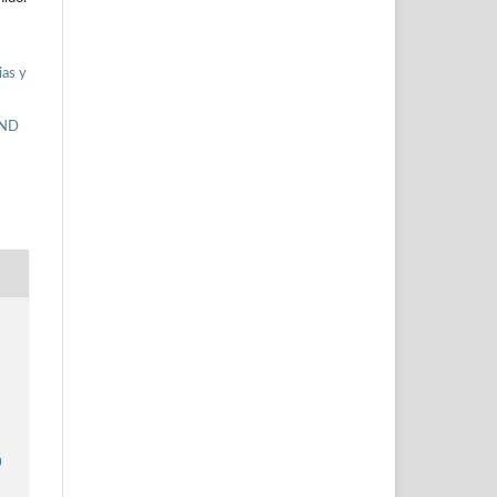
ias y
-ND
0