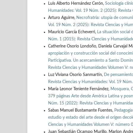
Luis Alberto Hernández Cerón,
Sociología clín
Humanidades: Vol. 19 Núm. 2 (2025): Revista 
Arturo Aguirre,
Necrofratría: utopía de comun
Vol. 19 Núm. 2 (2025): Revista Ciencias y Hum
Mauricio García Echeverri,
La situación socia
Núm. 1 (2015): Revista Ciencias y Humanidades 
Catherine Osorio Londoño, Daniela Carvajal Ma
apropiación y construcción social del conocimi
Participativa. Un acercamiento a Santo Domi
Revista Ciencias y Humanidades Volumen V: nú
Luz Viviana Osorio Sanmartín,
De pensamientos
Revista Ciencias y Humanidades: Vol. 19 Núm. 
María Leonor Teniente Fernández,
Mosquera, G
379 páginas Arte desde América Latina y pos
Núm. 15 (2022): Revista Ciencias y Humanidade
Sabas Manuel Bustamante Fuentes,
Pedagogía 
estudio y estado del arte desde el origen deco
Ciencias y Humanidades Volumen V: número 05
Juan Sebastián Ocampo Murillo, Marlon André