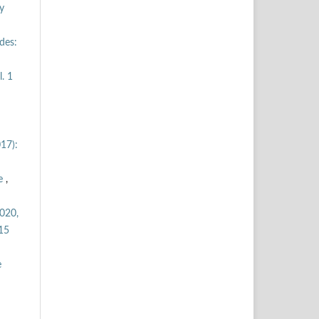
y
des:
. 1
17):
te
,
2020,
 15
e