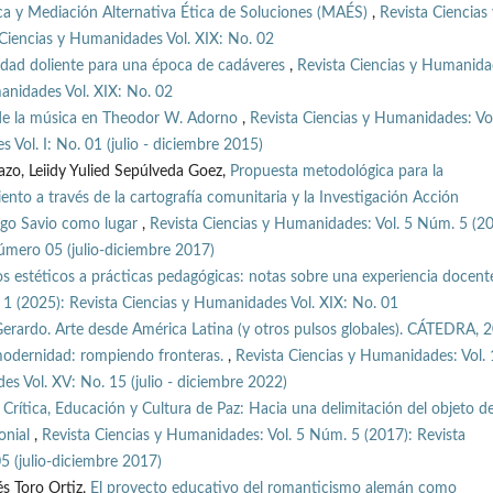
ica y Mediación Alternativa Ética de Soluciones (MAÉS)
,
Revista Ciencias 
Ciencias y Humanidades Vol. XIX: No. 02
idad doliente para una época de cadáveres
,
Revista Ciencias y Humanida
anidades Vol. XIX: No. 02
l de la música en Theodor W. Adorno
,
Revista Ciencias y Humanidades: Vol
Vol. I: No. 01 (julio - diciembre 2015)
zo, Leiidy Yulied Sepúlveda Goez,
Propuesta metodológica para la
ento a través de la cartografía comunitaria y la Investigación Acción
ngo Savio como lugar
,
Revista Ciencias y Humanidades: Vol. 5 Núm. 5 (20
mero 05 (julio-diciembre 2017)
 estéticos a prácticas pedagógicas: notas sobre una experiencia docen
1 (2025): Revista Ciencias y Humanidades Vol. XIX: No. 01
erardo. Arte desde América Latina (y otros pulsos globales). CÁTEDRA, 
modernidad: rompiendo fronteras.
,
Revista Ciencias y Humanidades: Vol.
s Vol. XV: No. 15 (julio - diciembre 2022)
Crítica, Educación y Cultura de Paz: Hacia una delimitación del objeto d
lonial
,
Revista Ciencias y Humanidades: Vol. 5 Núm. 5 (2017): Revista
 (julio-diciembre 2017)
s Toro Ortiz,
El proyecto educativo del romanticismo alemán como