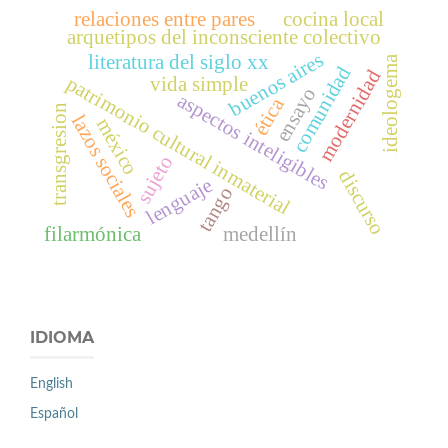
relaciones entre pares
cocina local
arquetipos del inconsciente colectivo
buenos aires
literatura del siglo xx
ideologema
comunidad
modernidad
patrimonio cultural inmaterial
vida simple
ensayo
aspectos inteligibles
ética
transgresion
lazos sociales
méxico
sujeto
discurso
lenguaje
tango
filarmónica
medellín
IDIOMA
English
Español